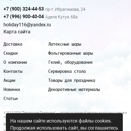
+7 (900) 324-44-53
пр-т. Ибрагимова, 24
+7 (996) 900-40-04
Аделя Кутуя, 68а
holiday116@yandex.ru
Карта сайта
Доставка
Латексные шары
Скидки
Фольгированные шары
О компании
Гелий, оборудование
Контакты
Сервировка стола
Акции
Товары для праздника
Новинки
Декоративные материалы
Статьи
© 2015-2026 "Территория Праздника" — оптово-розничный магазин воздушных шаров и
товаров для праздника.
На нашем сайте используются файлы cookies.
Все цены и условия, указанные на данном сайте, не являются публичной офертой.
Продолжая использовать сайт, вы соглашаетесь