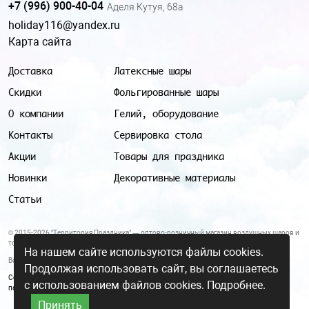
+7 (996) 900-40-04
Аделя Кутуя, 68а
holiday116@yandex.ru
Карта сайта
Доставка
Латексные шары
Скидки
Фольгированные шары
О компании
Гелий, оборудование
Контакты
Сервировка стола
Акции
Товары для праздника
Новинки
Декоративные материалы
Статьи
© 2015-2026 "Территория Праздника" — оптово-розничный магазин воздушных шаров и
товаров для праздника.
На нашем сайте используются файлы cookies.
Все цены и условия, указанные на данном сайте, не являются публичной офертой.
Продолжая использовать сайт, вы соглашаетесь
Согласие на обработку персональных данных
|
Политика в отношении обработки
с использованием файлов cookies.
Подробнее.
персональных данных
Принять