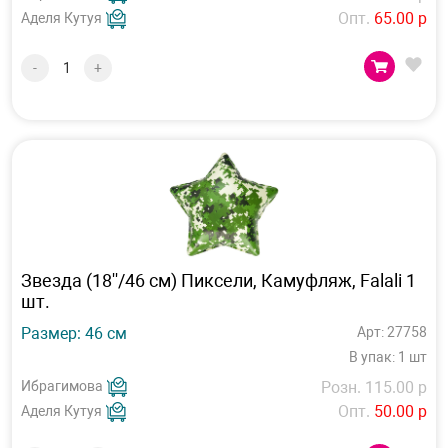
Опт.
65.00 р
Аделя Кутуя
-
+
Звезда (18''/46 см) Пиксели, Камуфляж, Falali 1
шт.
Размер: 46 см
Арт: 27758
В упак: 1 шт
Ибрагимова
Розн. 115.00 р
Опт.
50.00 р
Аделя Кутуя