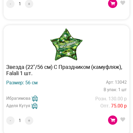
-
+
Звезда (22''/56 см) С Праздником (камуфляж),
Falali 1 шт.
Размер: 56 см
Арт: 13042
В упак: 1 шт
Ибрагимова
Розн. 130.00 р
Опт.
75.00 р
Аделя Кутуя
-
+