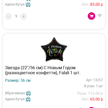
Опт.
85.00 р
Аделя Кутуя
-
+
Звезда (22''/56 см) С Новым Годом
(разноцветное конфетти), Falali 1 шт.
Размер: 56 см
Арт: 13257
В упак: 1 шт
Ибрагимова
Розн. 115.00 р
Опт.
65.00 р
Аделя Кутуя