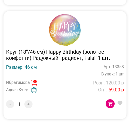
Круг (18''/46 см) Happy Birthday (золотое
конфетти) Радужный градиент, Falali 1 шт.
Размер: 46 см
Арт: 13358
В упак: 1 шт
Ибрагимова
Розн. 120.00 р
Опт.
59.00 р
Аделя Кутуя
-
+