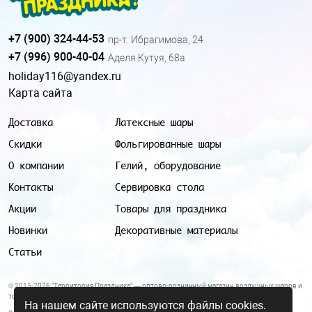
+7 (900) 324-44-53
пр-т. Ибрагимова, 24
+7 (996) 900-40-04
Аделя Кутуя, 68а
holiday116@yandex.ru
Карта сайта
Доставка
Латексные шары
Скидки
Фольгированные шары
О компании
Гелий, оборудование
Контакты
Сервировка стола
Акции
Товары для праздника
Новинки
Декоративные материалы
Статьи
© 2015-2026 "Территория Праздника" — оптово-розничный магазин воздушных шаров и
товаров для праздника.
На нашем сайте используются файлы cookies.