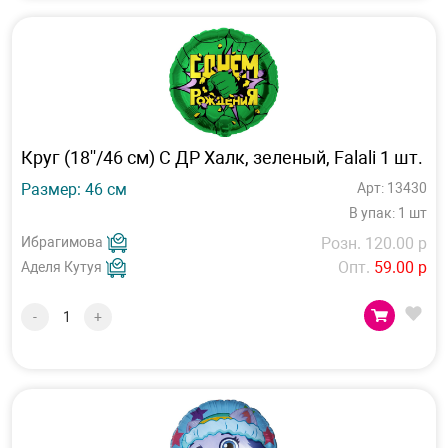
Круг (18''/46 см) С ДР Халк, зеленый, Falali 1 шт.
Размер: 46 см
Арт: 13430
В упак: 1 шт
Ибрагимова
Розн. 120.00 р
Опт.
59.00 р
Аделя Кутуя
-
+