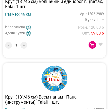
Круг (18''/46 см) Волшебный единорог в цветах,
Falali 1 шт.
Размер: 46 см
Арт: 1202-2989
В упак: 1 шт
Ибрагимова
Розн. 120.00 р
Опт.
59.00 р
Аделя Кутуя
-
+
Круг (18''/46 см) Всем папам - Папа
(инструменты), Falali 1 шт.