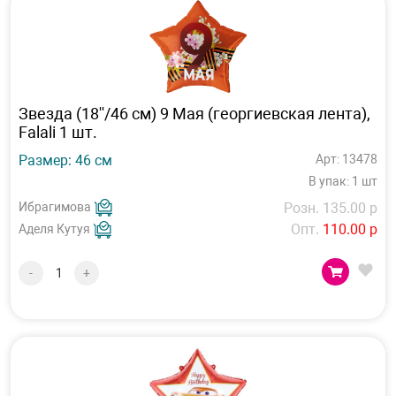
Звезда (18''/46 см) 9 Мая (георгиевская лента),
Falali 1 шт.
Размер: 46 см
Арт: 13478
В упак: 1 шт
Ибрагимова
Розн. 135.00 р
Опт.
110.00 р
Аделя Кутуя
-
+