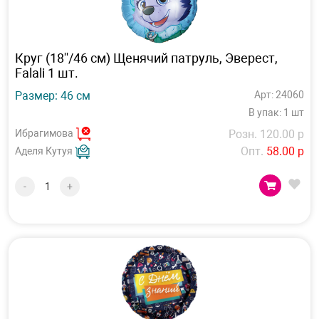
Круг (18''/46 см) Щенячий патруль, Эверест,
Falali 1 шт.
Размер: 46 см
Арт: 24060
В упак: 1 шт
Ибрагимова
Розн. 120.00 р
Опт.
58.00 р
Аделя Кутуя
-
+