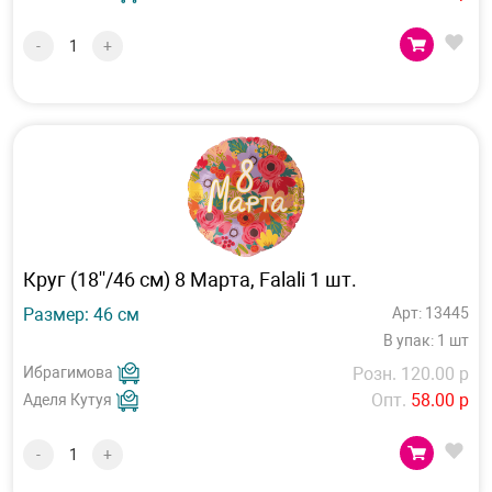
-
+
Круг (18''/46 см) 8 Марта, Falali 1 шт.
Размер: 46 см
Арт: 13445
В упак: 1 шт
Ибрагимова
Розн. 120.00 р
Опт.
58.00 р
Аделя Кутуя
-
+