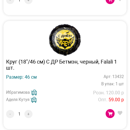
-
+
Круг (18''/46 см) С ДР Бетмэн, черный, Falali 1
шт.
Размер: 46 см
Арт: 13432
В упак: 1 шт
Ибрагимова
Розн. 120.00 р
Опт.
59.00 р
Аделя Кутуя
-
+