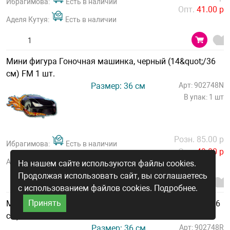
Ибрагимова:
Есть в наличии
Опт.
41.00 р
Аделя Кутуя:
Есть в наличии
Мини фигура Гоночная машинка, черный (14&quot;/36
см) FM 1 шт.
Размер: 36 см
Арт: 902748N
В упак: 1 шт
Розн. 85.00 р
Ибрагимова:
Есть в наличии
Опт.
49.00 р
Аделя Кутуя:
Есть в наличии
На нашем сайте используются файлы cookies.
Продолжая использовать сайт, вы соглашаетесь
с использованием файлов cookies.
Подробнее.
Принять
Мини фигура Гоночная машинка, красный (14&quot;/36
см) FM 1 шт.
Размер: 36 см
Арт: 902748R