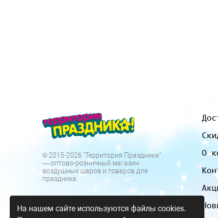
Дос
Ски
О к
© 2015-2026 "Территория Праздника"
— оптово-розничный магазин
Кон
воздушных шаров и товаров для
праздника.
Акц
Нов
На нашем сайте используются файлы cookies.