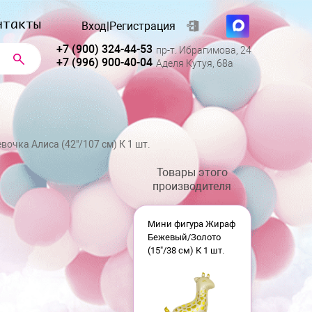
нтакты
Вход
|
Регистрация
+7 (900) 324-44-53
пр-т. Ибрагимова, 24
+7 (996) 900-40-04
Аделя Кутуя, 68а
вочка Алиса (42"/107 см) К 1 шт.
Товары этого
производителя
Мини фигура Жираф
Бежевый/Золото
(15"/38 см) К 1 шт.