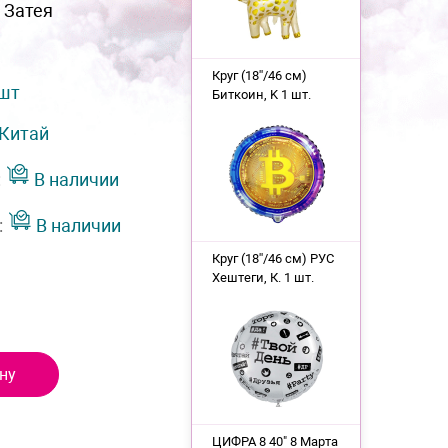
 Затея
Круг (18''/46 см)
 шт
Биткоин, K 1 шт.
Китай
:
В наличии
:
В наличии
Круг (18''/46 см) РУС
Хештеги, К. 1 шт.
ну
ЦИФРА 8 40" 8 Марта