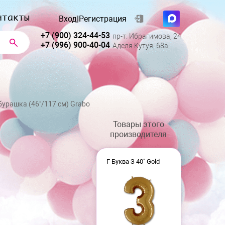
нтакты
Вход
|
Регистрация
+7 (900) 324-44-53
пр-т. Ибрагимова, 24
+7 (996) 900-40-04
Аделя Кутуя, 68а
урашка (46"/117 см) Grabo
Товары этого
производителя
Г Буква З 40" Gold