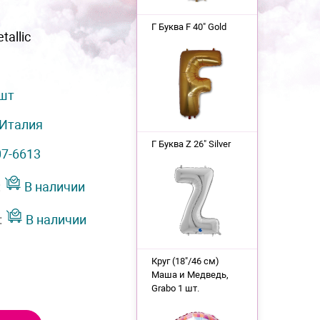
Г Буква F 40" Gold
tallic
 шт
Италия
Г Буква Z 26" Silver
07-6613
:
В наличии
:
В наличии
Круг (18"/46 см)
Маша и Медведь,
Grabo 1 шт.