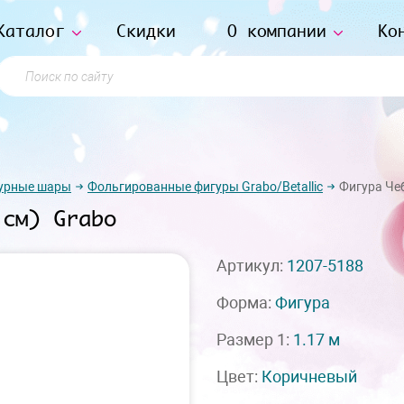
Каталог
Скидки
О компании
Ко
Поиск по сайту
урные шары
Фольгированные фигуры Grabo/Betallic
Фигура Чеб
 см) Grabo
Артикул:
1207-5188
Форма:
Фигура
Размер 1:
1.17 м
Цвет:
Коричневый