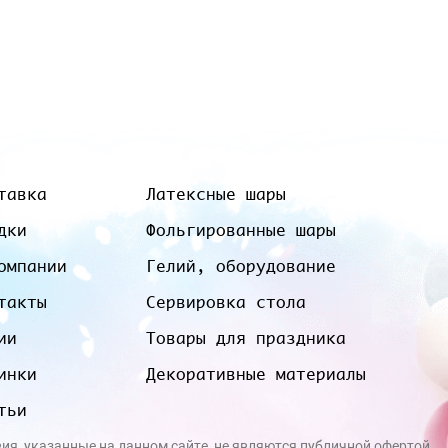
тавка
Латексные шары
дки
Фольгированные шары
омпании
Гелий, оборудование
такты
Сервировка стола
ии
Товары для праздника
инки
Декоративные материалы
тьи
вия, указанные на данном сайте, не являются публичной офертой.