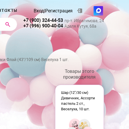
нтакты
Вход
|
Регистрация
+7 (900) 324-44-53
пр-т. Ибрагимова, 24
+7 (996) 900-40-04
Аделя Кутуя, 68а
ки Флай (43"/109 см) Веселуха 1 шт.
Товары этого
производителя
Шар (12''/30 см)
Девичник, Ассорти
пастель 2 ст.,
Веселуха, 10 шт.