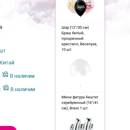
а
Шар (12''/30 см)
Браш белый,
прозрачный
кристалл, Веселуха,
10 шт.
 шт
Китай
:
В наличии
:
В наличии
Мини фигура Хештег
серебрянный (16"/41
см), Bravo 1 шт.