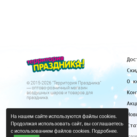
Дос
Ски
О к
© 2015-2026 "Территория Праздника"
— оптово-розничный магазин
Кон
воздушных шаров и товаров для
праздника.
Акц
Нов
На нашем сайте используются файлы cookies.
Продолжая использовать сайт, вы соглашаетесь
Ста
с использованием файлов cookies.
Подробнее.
Все цены и усло