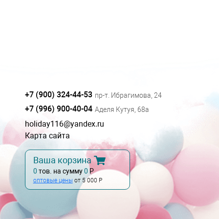
+7 (900) 324-44-53
пр-т. Ибрагимова, 24
+7 (996) 900-40-04
Аделя Кутуя, 68а
holiday116@yandex.ru
Карта сайта
Ваша корзина
0
тов. на сумму
0
Р
оптовые цены
от 5 000 Р