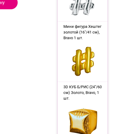
ну
Мини фигура Хештег
золотой (16"/41 см),
Bravo 1 шт.
3D КУБ Б/РИС (24''/60
см) Золото, Bravo, 1
шт.