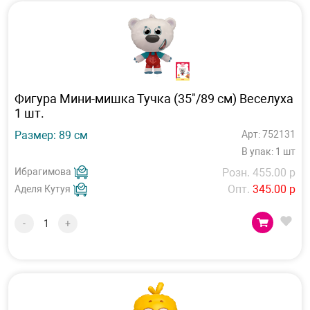
Фигура Мини-мишка Тучка (35"/89 см) Веселуха
1 шт.
Размер: 89 см
Арт: 752131
В упак: 1 шт
Ибрагимова
Розн. 455.00 р
Опт.
345.00 р
Аделя Кутуя
-
+