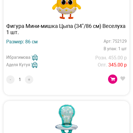
Фигура Мини-мишка Цыпа (34"/86 см) Веселуха
1 шт.
Размер: 86 см
Арт: 752129
В упак: 1 шт
Ибрагимова
Розн. 455.00 р
Опт.
345.00 р
Аделя Кутуя
-
+