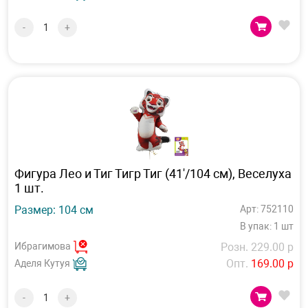
-
+
Фигура Лео и Тиг Тигр Тиг (41'/104 см), Веселуха
1 шт.
Размер: 104 см
Арт: 752110
В упак: 1 шт
Ибрагимова
Розн. 229.00 р
Опт.
169.00 р
Аделя Кутуя
-
+