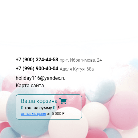
+7 (900) 324-44-53
пр-т. Ибрагимова, 24
+7 (996) 900-40-04
Аделя Кутуя, 68а
holiday116@yandex.ru
Карта сайта
Ваша корзина
0
тов. на сумму
0
Р
оптовые цены
от 5 000 Р