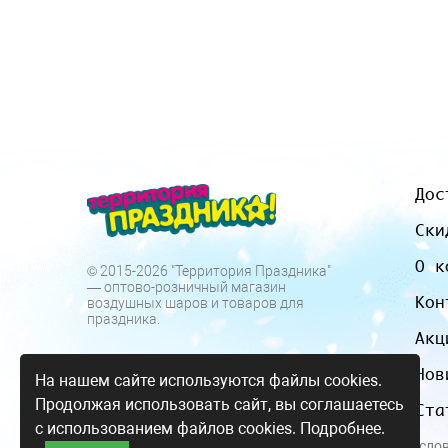
Дос
Ски
О к
© 2015-2026 "Территория Праздника"
— оптово-розничный магазин
Кон
воздушных шаров и товаров для
праздника.
Акц
Нов
На нашем сайте используются файлы cookies.
Продолжая использовать сайт, вы соглашаетесь
Ста
с использованием файлов cookies.
Подробнее.
Все цены и усло