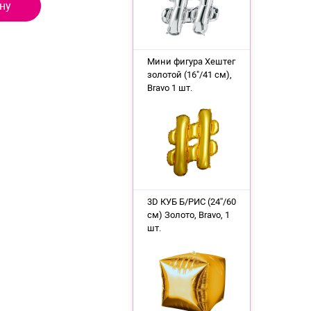
ну
Мини фигура Хештег
золотой (16"/41 см),
Bravo 1 шт.
3D КУБ Б/РИС (24''/60
см) Золото, Bravo, 1
шт.