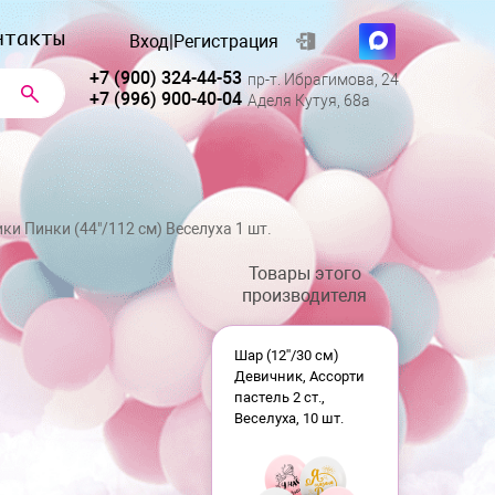
нтакты
Вход
|
Регистрация
+7 (900) 324-44-53
пр-т. Ибрагимова, 24
+7 (996) 900-40-04
Аделя Кутуя, 68а
ки Пинки (44"/112 см) Веселуха 1 шт.
Товары этого
производителя
Шар (12''/30 см)
Девичник, Ассорти
пастель 2 ст.,
Веселуха, 10 шт.