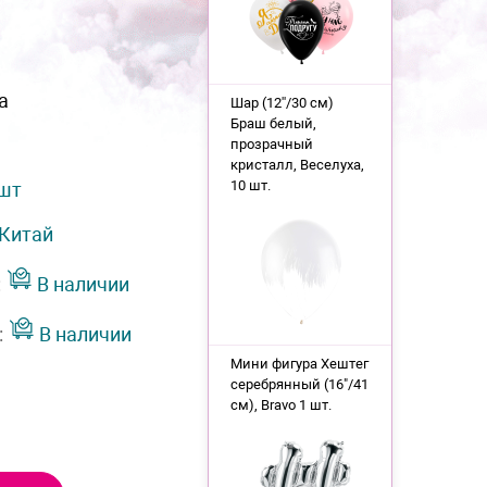
а
Шар (12''/30 см)
Браш белый,
прозрачный
кристалл, Веселуха,
10 шт.
 шт
Китай
:
В наличии
:
В наличии
Мини фигура Хештег
серебрянный (16"/41
см), Bravo 1 шт.