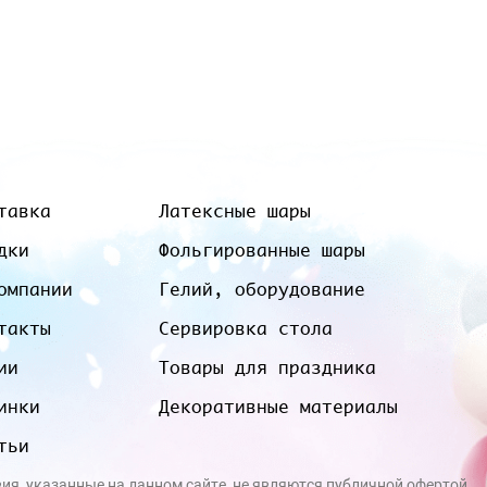
тавка
Латексные шары
дки
Фольгированные шары
омпании
Гелий, оборудование
такты
Сервировка стола
ии
Товары для праздника
инки
Декоративные материалы
тьи
вия, указанные на данном сайте, не являются публичной офертой.