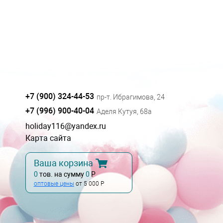
+7 (900) 324-44-53
пр-т. Ибрагимова, 24
+7 (996) 900-40-04
Аделя Кутуя, 68а
holiday116@yandex.ru
Карта сайта
Ваша корзина
0
тов. на сумму
0
Р
оптовые цены
от 5 000 Р