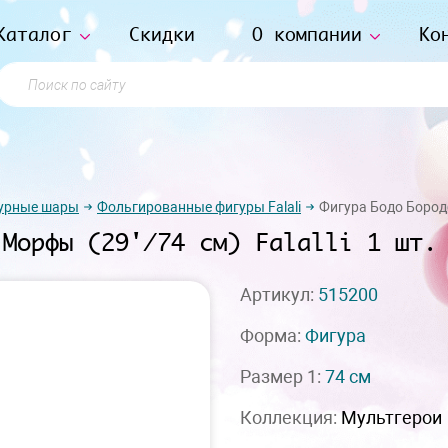
Каталог
Скидки
О компании
Ко
Поиск по сайту
урные шары
Фольгированные фигуры Falali
Фигура Бодо Бородо,
 Морфы (29'/74 см) Falalli 1 шт.
Артикул:
515200
Форма:
Фигура
Размер 1:
74 см
Коллекция:
Мультгерои