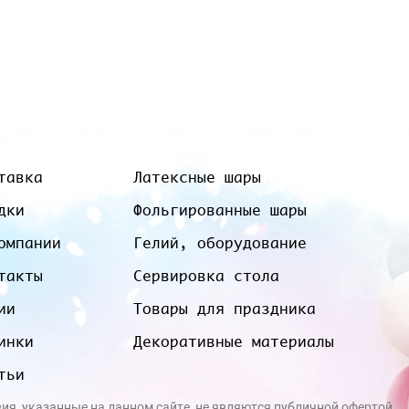
тавка
Латексные шары
дки
Фольгированные шары
омпании
Гелий, оборудование
такты
Сервировка стола
ии
Товары для праздника
инки
Декоративные материалы
тьи
вия, указанные на данном сайте, не являются публичной офертой.