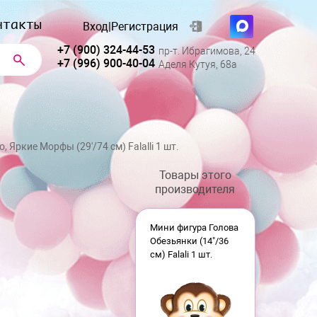
нтакты
Вход
|
Регистрация
+7 (900) 324-44-53
пр-т. Ибрагимова, 24
+7 (996) 900-40-04
Аделя Кутуя, 68а
 Яркие Морфы (29'/74 см) Falalli 1 шт.
Товары этого
производителя
Мини фигура Голова
Обезьянки (14"/36
см) Falali 1 шт.