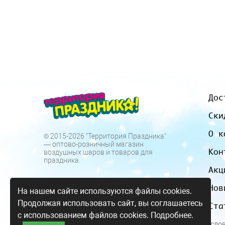
Дос
Ски
О к
© 2015-2026 "Территория Праздника"
— оптово-розничный магазин
Кон
воздушных шаров и товаров для
праздника.
Акц
Нов
На нашем сайте используются файлы cookies.
Продолжая использовать сайт, вы соглашаетесь
Ста
с использованием файлов cookies.
Подробнее.
Все цены и усло