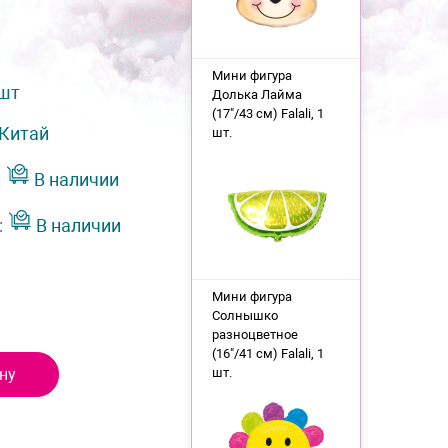
Мини фигура
 шт
Долька Лайма
(17"/43 см) Falali, 1
Китай
шт.
:
В наличии
:
В наличии
Мини фигура
Солнышко
разноцветное
(16"/41 см) Falali, 1
ну
шт.