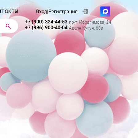
нтакты
Вход
|
Регистрация
+7 (900) 324-44-53
пр-т. Ибрагимова, 24
+7 (996) 900-40-04
Аделя Кутуя, 68а