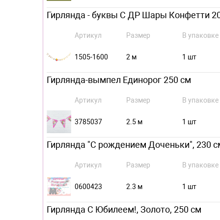
Гирлянда - буквы С ДР Шары Конфетти 2
Артикул
Размер
В упаковке
1505-1600
2 м
1 шт
Гирлянда-вымпел Единорог 250 см
Артикул
Размер
В упаковке
3785037
2.5 м
1 шт
Гирлянда "С рождением Доченьки", 230 с
Артикул
Размер
В упаковке
0600423
2.3 м
1 шт
Гирлянда С Юбилеем!, Золото, 250 см