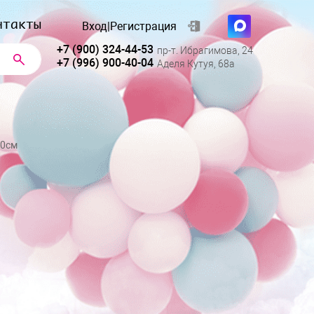
нтакты
Вход
|
Регистрация
+7 (900) 324-44-53
пр-т. Ибрагимова, 24
+7 (996) 900-40-04
Аделя Кутуя, 68а
60см