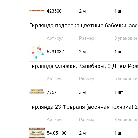
423500
2 м
1 шт
Гирлянда-подвеска цветные бабочки, асс
Артикул
Размер
В упаковке
6231037
2 м
1 шт
Гирлянда Флажки, Капибары, С Днем Рож
Артикул
Размер
В упаковке
77571
3 м
1 шт
Гирлянда 23 Февраля (военная техника) 2
Артикул
Размер
В упаковке
54.051.00
2 м
1 шт