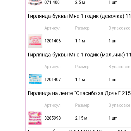
071.400
2.5 м
1 шт
Гирлянда-буквы Мне 1 годик (девочка) 1
Артикул
Размер
В упаковке
1201406
1.1 м
1 шт
Гирлянда-буквы Мне 1 годик (мальчик) 1
Артикул
Размер
В упаковке
1201407
1.1 м
1 шт
Гирлянда на ленте "Спасибо за Дочь!" 215
Артикул
Размер
В упаковке
3285998
2.15 м
1 шт