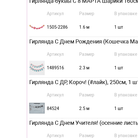
Гирлянда-буквы С 8 МАРТА Шарики 160с
Артикул
Размер
В упаковке
1505-2286
1.6 м
1 шт
Гирлянда С Днем Рождения (Кошечка Ма
Артикул
Размер
В упаковке
1489516
2.3 м
1 шт
Гирлянда С ДР, Короч! (#лайк), 250см, 1 ш
Артикул
Размер
В упаковке
84524
2.5 м
1 шт
Гирлянда С Днем Учителя! (осенние листь
Артикул
Размер
В упаковке