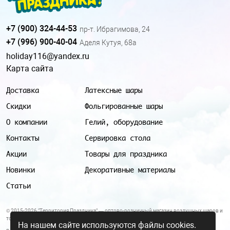
+7 (900) 324-44-53
пр-т. Ибрагимова, 24
+7 (996) 900-40-04
Аделя Кутуя, 68а
holiday116@yandex.ru
Карта сайта
Доставка
Латексные шары
Скидки
Фольгированные шары
О компании
Гелий, оборудование
Контакты
Сервировка стола
Акции
Товары для праздника
Новинки
Декоративные материалы
Статьи
© 2015-2026 "Территория Праздника" — оптово-розничный магазин воздушных шаров и
товаров для праздника.
На нашем сайте используются файлы cookies.