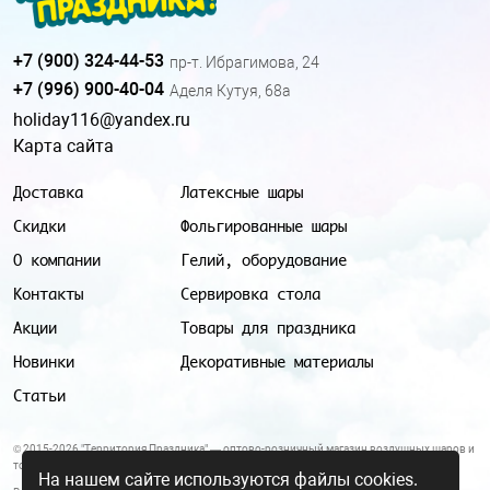
+7 (900) 324-44-53
пр-т. Ибрагимова, 24
+7 (996) 900-40-04
Аделя Кутуя, 68а
holiday116@yandex.ru
Карта сайта
Доставка
Латексные шары
Скидки
Фольгированные шары
О компании
Гелий, оборудование
Контакты
Сервировка стола
Акции
Товары для праздника
Новинки
Декоративные материалы
Статьи
© 2015-2026 "Территория Праздника" — оптово-розничный магазин воздушных шаров и
товаров для праздника.
На нашем сайте используются файлы cookies.