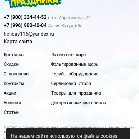
+7 (900) 324-44-53
пр-т. Ибрагимова, 24
+7 (996) 900-40-04
Аделя Кутуя, 68а
holiday116@yandex.ru
Карта сайта
Доставка
Латексные шары
Скидки
Фольгированные шары
О компании
Гелий, оборудование
Контакты
Сервировка стола
Акции
Товары для праздника
Новинки
Декоративные материалы
Статьи
© 2015-2026 "Территория Праздника" — оптово-розничный магазин воздушных шаров и
товаров для праздника.
На нашем сайте используются файлы cookies.