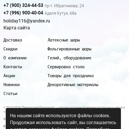
+7 (900) 324-44-53
пр-т. Ибрагимова, 24
+7 (996) 900-40-04
Аделя Кутуя, 68а
holiday116@yandex.ru
Карта сайта
Доставка
Латексные шары
Скидки
Фольгированные шары
О компании
Гелий, оборудование
Контакты
Сервировка стола
Акции
Товары для праздника
Новинки
Декоративные материалы
Статьи
© 2015-2026 "Территория Праздника" — оптово-розничный магазин воздушных шаров и
товаров для праздника.
На нашем сайте используются файлы cookies.
Все цены и условия, указанные на данном сайте, не являются публичной офертой.
Продолжая использовать сайт, вы соглашаетесь
Согласие на обработку персональных данных
|
Политика в отношении обработки