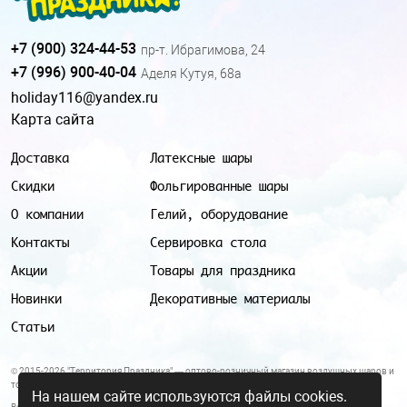
+7 (900) 324-44-53
пр-т. Ибрагимова, 24
+7 (996) 900-40-04
Аделя Кутуя, 68а
holiday116@yandex.ru
Карта сайта
Доставка
Латексные шары
Скидки
Фольгированные шары
О компании
Гелий, оборудование
Контакты
Сервировка стола
Акции
Товары для праздника
Новинки
Декоративные материалы
Статьи
© 2015-2026 "Территория Праздника" — оптово-розничный магазин воздушных шаров и
товаров для праздника.
На нашем сайте используются файлы cookies.