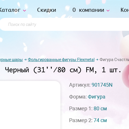
Каталог
Скидки
О компании
Ко
Поиск по сайту
урные шары
Фольгированные фигуры Flexmetal
Фигура Счастли
, Черный (31''/80 см) FM, 1 шт.
Артикул:
901745N
Форма:
Фигура
Размер 1:
80 см
Размер 2:
74 см