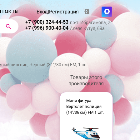
нтакты
Вход
|
Регистрация
+7 (900) 324-44-53
пр-т. Ибрагимова, 24
+7 (996) 900-40-04
Аделя Кутуя, 68а
вый пингвин, Черный (31''/80 см) FM, 1 шт.
Товары этого
производителя
Мини фигура
Вертолет полиция
(14"/36 см) FM 1 шт.