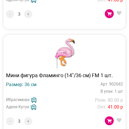
-
+
Мини фигура Фламинго (14"/36 см) FM 1 шт.
Размер: 36 см
Арт: 902682
В упак: 1 шт
Ибрагимова
Розн. 80.00 р
Опт.
41.00 р
Аделя Кутуя
-
+