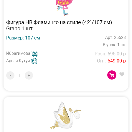
Фигура HB Фламинго на стиле (42"/107 см)
Grabo 1 шт.
Размер: 107 см
Арт: 25528
В упак: 1 шт
Ибрагимова
Розн. 695.00 р
Опт.
549.00 р
Аделя Кутуя
-
+