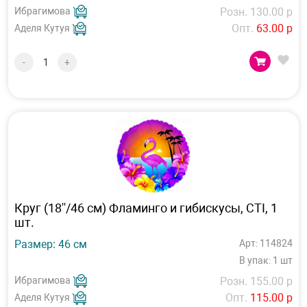
Ибрагимова
Розн. 130.00 р
Опт.
63.00 р
Аделя Кутуя
-
+
Круг (18''/46 см) Фламинго и гибискусы, СTI, 1
шт.
Размер: 46 см
Арт: 114824
В упак: 1 шт
Ибрагимова
Розн. 155.00 р
Опт.
115.00 р
Аделя Кутуя