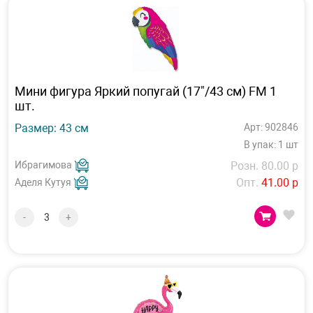
Мини фигура Яркий попугай (17"/43 см) FM 1
шт.
Размер: 43 см
Арт: 902846
В упак: 1 шт
Ибрагимова
Розн. 80.00 р
Опт.
41.00 р
Аделя Кутуя
-
+