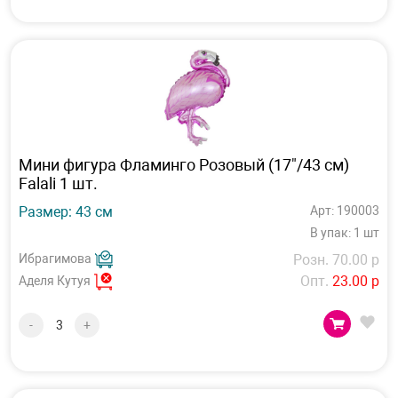
Мини фигура Фламинго Розовый (17"/43 см)
Falali 1 шт.
Размер: 43 см
Арт: 190003
В упак: 1 шт
Ибрагимова
Розн. 70.00 р
Опт.
23.00 р
Аделя Кутуя
-
+