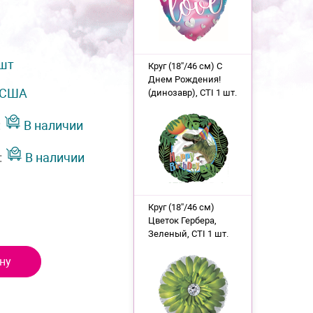
 шт
Круг (18''/46 см) С
Днем Рождения!
США
(динозавр), CTI 1 шт.
:
В наличии
:
В наличии
Круг (18''/46 см)
Цветок Гербера,
Зеленый, CTI 1 шт.
ну