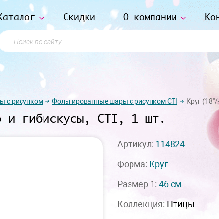
Каталог
Скидки
О компании
Ко
Поиск по сайту
ы с рисунком
Фольгированные шары с рисунком СTI
Круг (18''
о и гибискусы, СTI, 1 шт.
Артикул:
114824
Форма:
Круг
Размер 1:
46 см
Коллекция:
Птицы