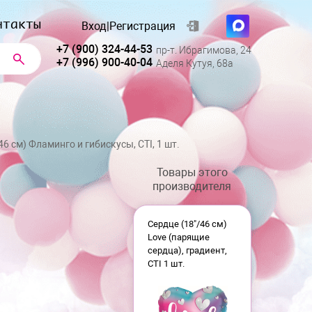
нтакты
Вход
|
Регистрация
+7 (900) 324-44-53
пр-т. Ибрагимова, 24
+7 (996) 900-40-04
Аделя Кутуя, 68а
/46 см) Фламинго и гибискусы, СTI, 1 шт.
Товары этого
производителя
Сердце (18"/46 см)
Love (парящие
сердца), градиент,
CTI 1 шт.