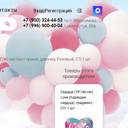
нтакты
Вход
|
Регистрация
+7 (900) 324-44-53
пр-т. Ибрагимова, 24
+7 (996) 900-40-04
Аделя Кутуя, 68а
''/46 см) Аист принес девочку, Розовый, CTI 1 шт.
т.
Товары этого
производителя
Сердце (18"/46 см)
Love (парящие
сердца), градиент,
CTI 1 шт.