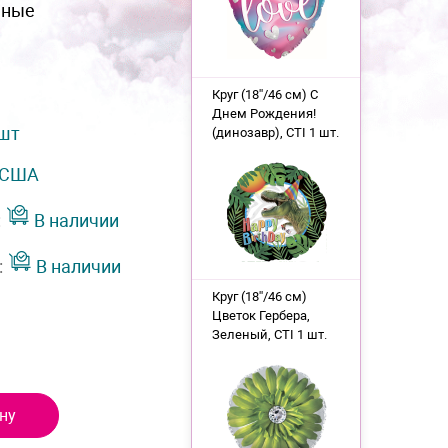
нные
Круг (18''/46 см) С
Днем Рождения!
 шт
(динозавр), CTI 1 шт.
США
:
В наличии
:
В наличии
Круг (18''/46 см)
Цветок Гербера,
Зеленый, CTI 1 шт.
ну