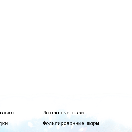
тавка
Латексные шары
дки
Фольгированные шары