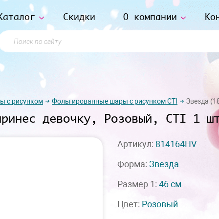
Каталог
Скидки
О компании
Ко
Поиск по сайту
ы с рисунком
Фольгированные шары с рисунком СTI
Звезда (18
принес девочку, Розовый, CTI 1 ш
Артикул:
814164HV
Форма:
Звезда
Размер 1:
46 см
Цвет:
Розовый