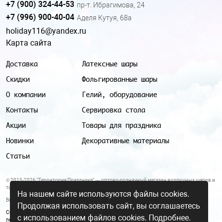
+7 (900) 324-44-53
пр-т. Ибрагимова, 24
+7 (996) 900-40-04
Аделя Кутуя, 68а
holiday116@yandex.ru
Карта сайта
Доставка
Латексные шары
Скидки
Фольгированные шары
О компании
Гелий, оборудование
Контакты
Сервировка стола
Акции
Товары для праздника
Новинки
Декоративные материалы
Статьи
© 2015-2026 "Территория Праздника" — оптово-розничный магазин воздушных шаров и
товаров для праздника.
На нашем сайте используются файлы cookies.
Все цены и условия, указанные на данном сайте, не являются публичной офертой.
Продолжая использовать сайт, вы соглашаетесь
Согласие на обработку персональных данных
|
Политика в отношении обработки
с использованием файлов cookies.
Подробнее.
персональных данных