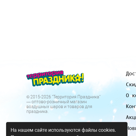
Дос
Ски
О к
© 2015-2026 "Территория Праздника"
— оптово-розничный магазин
Кон
воздушных шаров и товаров для
праздника.
Акц
Нов
На нашем сайте используются файлы cookies.