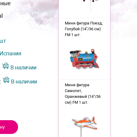
нные
al
Мини фигура Поезд,
Голубой (14"/36 см)
FM 1 шт.
 шт
Испания
:
В наличии
:
В наличии
Мини фигура
Самолет,
Оранжевый (14"/36
см) FM 1 шт.
ну