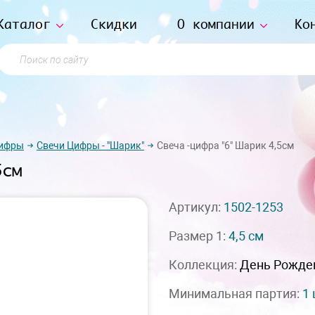
Каталог
Скидки
О компании
Ко
Поиск по сайту
цифры
Свечи Цифры - "Шарик"
Свеча -цифра "6" Шарик 4,5см
5см
Артикул:
1502-1253
Размер 1:
4,5 см
Коллекция:
День Рожде
Минимальная партия:
1