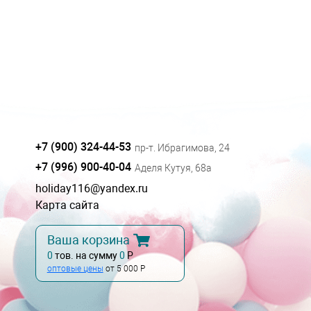
+7 (900) 324-44-53
пр-т. Ибрагимова, 24
+7 (996) 900-40-04
Аделя Кутуя, 68а
holiday116@yandex.ru
Карта сайта
Ваша корзина
0
тов. на сумму
0
Р
оптовые цены
от 5 000 Р