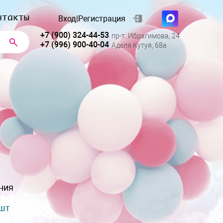
нтакты
Вход
|
Регистрация
+7 (900) 324-44-53
пр-т. Ибрагимова, 24
+7 (996) 900-40-04
Аделя Кутуя, 68а
ния
 шт