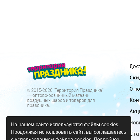
Дос
Ски
О к
© 2015-2026 "Территория Праздника"
— оптово-розничный магазин
Кон
воздушных шаров и товаров для
праздника.
Акц
Нов
На нашем сайте используются файлы cookies.
Продолжая использовать сайт, вы соглашаетесь
Ста
с использованием файлов cookies.
Подробнее.