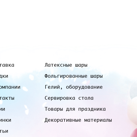
тавка
Латексные шары
дки
Фольгированные шары
омпании
Гелий, оборудование
такты
Сервировка стола
ии
Товары для праздника
инки
Декоративные материалы
тьи