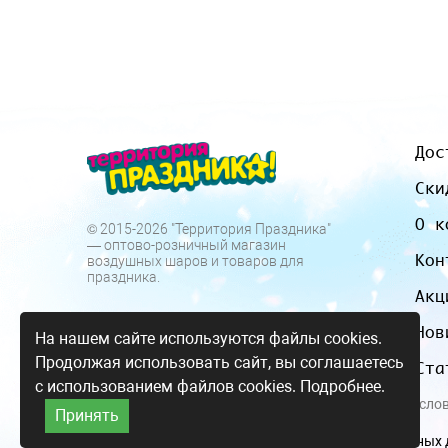
Дос
Ски
О к
© 2015-2026 "Территория Праздника"
— оптово-розничный магазин
Кон
воздушных шаров и товаров для
праздника.
Акц
Нов
На нашем сайте используются файлы cookies.
Продолжая использовать сайт, вы соглашаетесь
Ста
с использованием файлов cookies.
Подробнее.
Все цены и усло
Принять
Согласие на обработку персональных