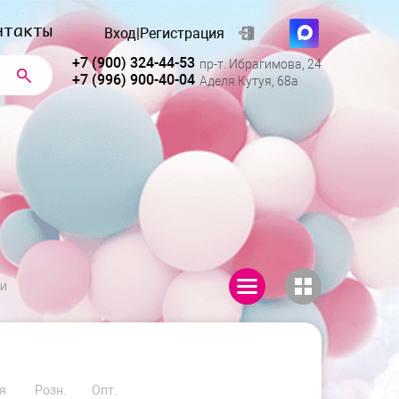
нтакты
Вход
|
Регистрация
+7 (900) 324-44-53
пр-т. Ибрагимова, 24
+7 (996) 900-40-04
Аделя Кутуя, 68а
ии
я
Розн.
Опт.