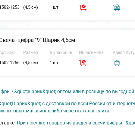
1502-1253
(4,5 см)
1 шт
Свеча -цифра "9" Шарик 4,5см
Артикул
Размер
В упаковке
Ибрагимова
Аделя Куту
1502-1256
(4,5 см)
1 шт
фры - &quot;шарик&quot; оптом или в розницу по выгодной 
&quot;Шарик&quot; с доставкой по всей России от интерне
их оптовых магазинах либо через каталог сайта.
ставке
. При покупке товаров из раздела свечи цифры - &qu