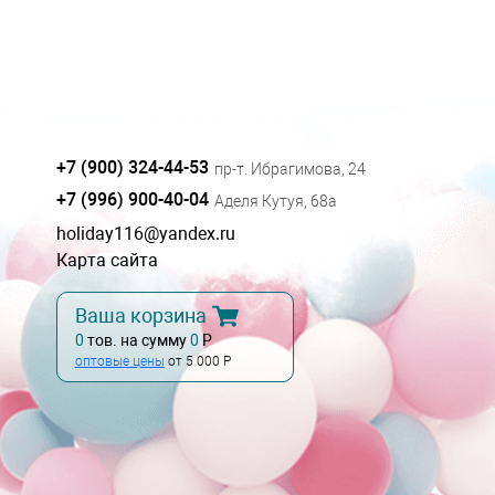
+7 (900) 324-44-53
пр-т. Ибрагимова, 24
+7 (996) 900-40-04
Аделя Кутуя, 68а
holiday116@yandex.ru
Карта сайта
Ваша корзина
0
тов. на сумму
0
Р
оптовые цены
от 5 000 Р