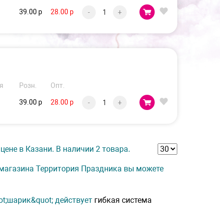
39.00 р
28.00 р
-
+
я
Розн.
Опт.
39.00 р
28.00 р
-
+
цене в Казани. В наличии 2 товара.
т-магазина Территория Праздника вы можете
ot;шарик&quot; действует
гибкая система