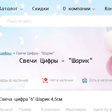
Каталог
Скидки
О компании
Ко
Поиск по сайту
 цифры
Свечи Цифры - "Шарик"
Свечи Цифры - "Шарик"
вары в наличии
Нет в наличии
Есть в налич
Свеча -цифра "6" Шарик 4,5см
Артикул
Размер
В упаковке
Ибрагимова
Аделя Куту