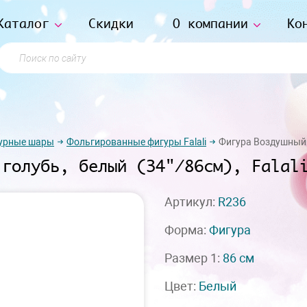
Каталог
Скидки
О компании
Ко
Поиск по сайту
урные шары
Фольгированные фигуры Falali
Фигура Воздушный н
 голубь, белый (34"/86см), Falal
Артикул:
R236
Форма:
Фигура
Размер 1:
86 см
Цвет:
Белый