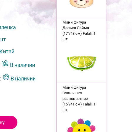
Мини фигура
пленка
Долька Лайма
(17"/43 см) Falali, 1
 шт
шт.
Китай
:
В наличии
:
В наличии
Мини фигура
Солнышко
разноцветное
(16"/41 см) Falali, 1
шт.
ну