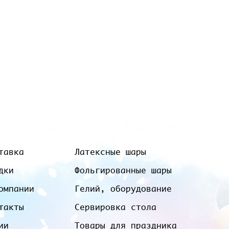
тавка
Латексные шары
дки
Фольгированные шары
омпании
Гелий, оборудование
такты
Сервировка стола
ии
Товары для праздника