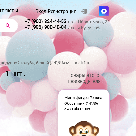
нтакты
Вход
|
Регистрация
+7 (900) 324-44-53
пр-т. Ибрагимова, 24
+7 (996) 900-40-04
Аделя Кутуя, 68а
адувной голубь, белый (34"/86см), Falali 1 шт.
i 1 шт.
Товары этого
производителя
Мини фигура Голова
Обезьянки (14"/36
см) Falali 1 шт.