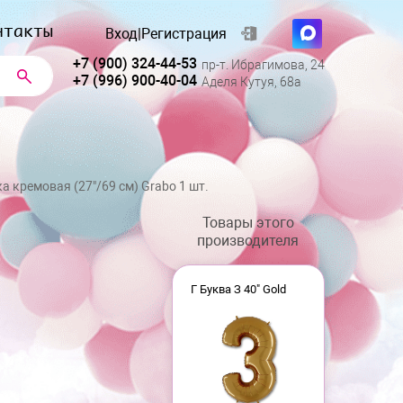
нтакты
Вход
|
Регистрация
+7 (900) 324-44-53
пр-т. Ибрагимова, 24
+7 (996) 900-40-04
Аделя Кутуя, 68а
а кремовая (27"/69 см) Grabo 1 шт.
Товары этого
производителя
Г Буква З 40" Gold