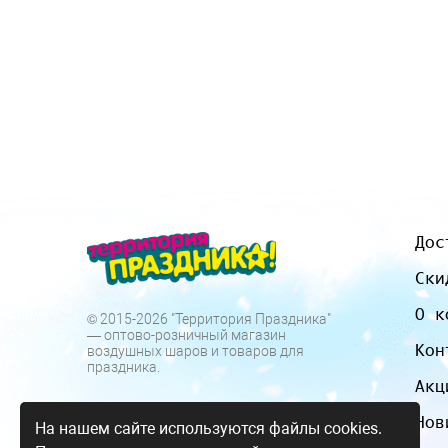
Дос
Ски
О к
© 2015-2026 "Территория Праздника"
— оптово-розничный магазин
Кон
воздушных шаров и товаров для
праздника.
Акц
Нов
На нашем сайте используются файлы cookies.