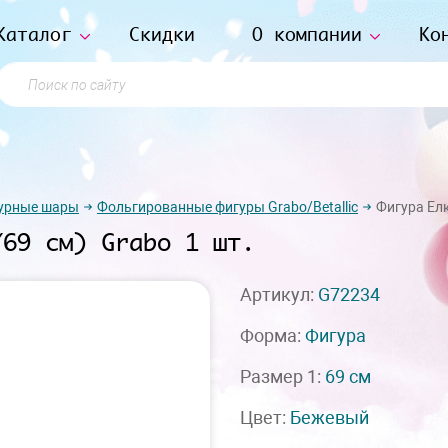
Каталог
Скидки
О компании
Ко
Поиск по сайту
урные шары
Фольгированные фигуры Grabo/Betallic
Фигура Елк
/69 см) Grabo 1 шт.
Артикул:
G72234
Форма:
Фигура
Размер 1:
69 см
Цвет:
Бежевый