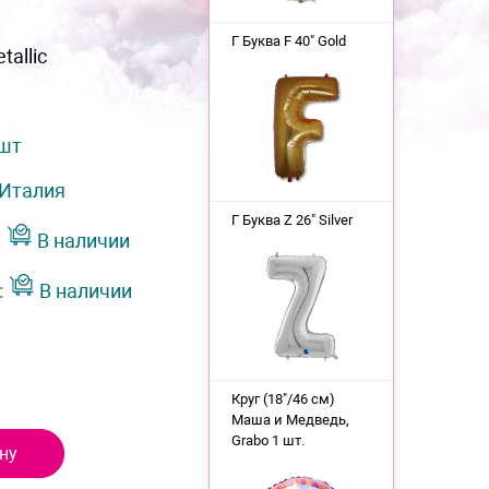
Г Буква F 40" Gold
tallic
 шт
Италия
Г Буква Z 26" Silver
:
В наличии
:
В наличии
Круг (18"/46 см)
Маша и Медведь,
Grabo 1 шт.
ну