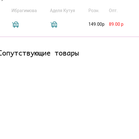
Ибрагимова
Аделя Кутуя
Розн.
Опт.
149.00р
89.00 р
Сопутствующие товары