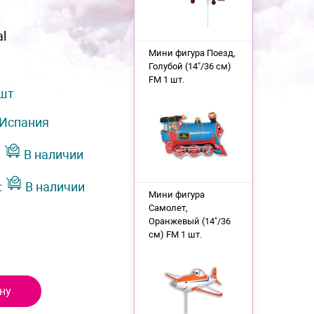
al
Мини фигура Поезд,
Голубой (14"/36 см)
FM 1 шт.
 шт
Испания
:
В наличии
:
В наличии
Мини фигура
Самолет,
Оранжевый (14"/36
см) FM 1 шт.
ну