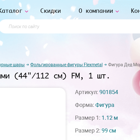
Каталог
Скидки
О компании
Ко
Поиск по сайту
урные шары
Фольгированные фигуры Flexmetal
Фигура Дед Мор
ами (44"/112 см) FM, 1 шт.
Артикул:
901854
Форма:
Фигура
Размер 1:
1.12 м
Размер 2:
99 см