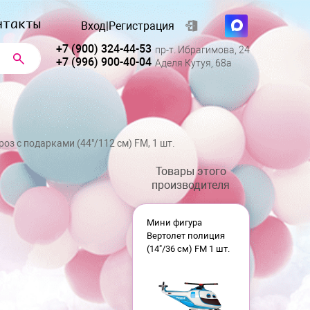
нтакты
Вход
|
Регистрация
+7 (900) 324-44-53
пр-т. Ибрагимова, 24
+7 (996) 900-40-04
Аделя Кутуя, 68а
оз с подарками (44"/112 см) FM, 1 шт.
Товары этого
производителя
Мини фигура
Вертолет полиция
(14"/36 см) FM 1 шт.