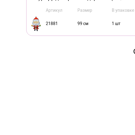
Артикул
Размер
В упаковке
21881
99 см
1 шт