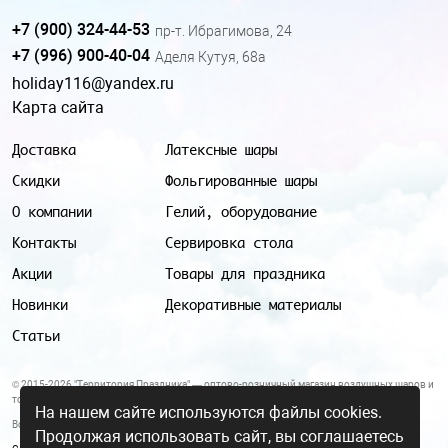
+7 (900) 324-44-53
пр-т. Ибрагимова, 24
+7 (996) 900-40-04
Аделя Кутуя, 68а
holiday116@yandex.ru
Карта сайта
Доставка
Латексные шары
Скидки
Фольгированные шары
О компании
Гелий, оборудование
Контакты
Сервировка стола
Акции
Товары для праздника
Новинки
Декоративные материалы
Статьи
© 2015-2026 "Территория Праздника" — оптово-розничный магазин воздушных шаров и
товаров для праздника.
На нашем сайте используются файлы cookies.
Все цены и условия, указанные на данном сайте, не являются публичной офертой.
Продолжая использовать сайт, вы соглашаетесь