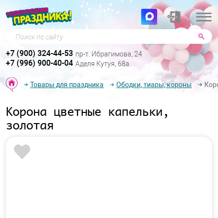
Поиск по сайту
+7 (900) 324-44-53
пр-т. Ибрагимова, 24
+7 (996) 900-40-04
Аделя Кутуя, 68а
Товары для праздника
Ободки, тиары, короны
Кор
Корона цветные капельки,
золотая