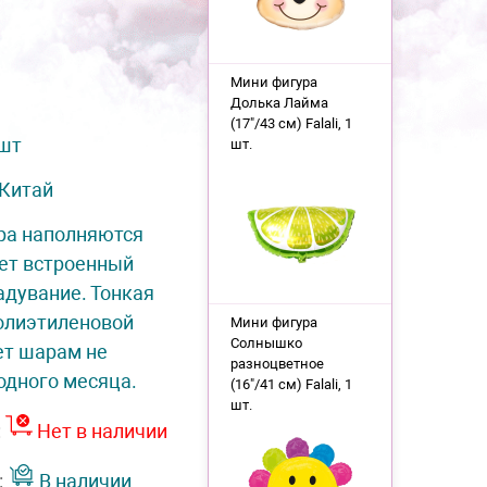
Мини фигура
Долька Лайма
(17"/43 см) Falali, 1
 шт
шт.
Китай
ра наполняются
ет встроенный
адувание. Тонкая
полиэтиленовой
Мини фигура
Солнышко
ет шарам не
разноцветное
одного месяца.
(16"/41 см) Falali, 1
шт.
:
Нет в наличии
:
В наличии