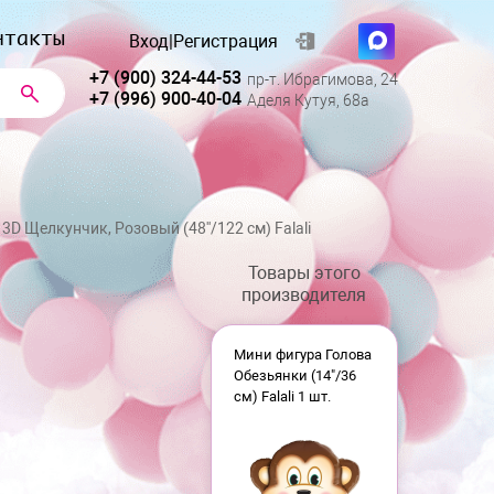
нтакты
Вход
|
Регистрация
+7 (900) 324-44-53
пр-т. Ибрагимова, 24
+7 (996) 900-40-04
Аделя Кутуя, 68а
3D Щелкунчик, Розовый (48''/122 см) Falali
Товары этого
производителя
Мини фигура Голова
Обезьянки (14"/36
см) Falali 1 шт.