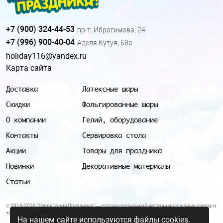
+7 (900) 324-44-53
пр-т. Ибрагимова, 24
+7 (996) 900-40-04
Аделя Кутуя, 68а
holiday116@yandex.ru
Карта сайта
Доставка
Латексные шары
Скидки
Фольгированные шары
О компании
Гелий, оборудование
Контакты
Сервировка стола
Акции
Товары для праздника
Новинки
Декоративные материалы
Статьи
© 2015-2026 "Территория Праздника" — оптово-розничный магазин воздушных шаров и
товаров для праздника.
На нашем сайте используются файлы cookies.