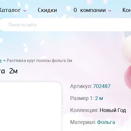
Каталог
Скидки
О компании
Ко
Поиск по сайту
я
Растяжка круг полосы фольга 2м
га 2м
Артикул:
702487
Размер 1:
2 м
Коллекция:
Новый Год
Материал:
Фольга