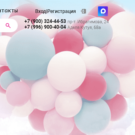
нтакты
Вход
|
Регистрация
+7 (900) 324-44-53
пр-т. Ибрагимова, 24
+7 (996) 900-40-04
Аделя Кутуя, 68а