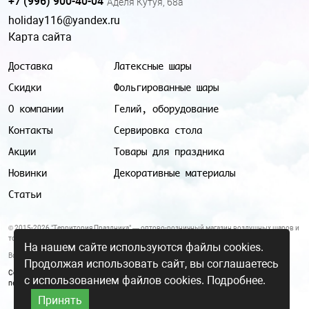
+7 (996) 900-40-04
Аделя Кутуя, 68а
holiday116@yandex.ru
Карта сайта
Доставка
Латексные шары
Скидки
Фольгированные шары
О компании
Гелий, оборудование
Контакты
Сервировка стола
Акции
Товары для праздника
Новинки
Декоративные материалы
Статьи
© 2015-2026 "Территория Праздника" — оптово-розничный магазин воздушных шаров и
товаров для праздника.
На нашем сайте используются файлы cookies.
Все цены и условия, указанные на данном сайте, не являются публичной офертой.
Продолжая использовать сайт, вы соглашаетесь
Согласие на обработку персональных данных
|
Политика в отношении обработки
с использованием файлов cookies.
Подробнее.
персональных данных
Принять