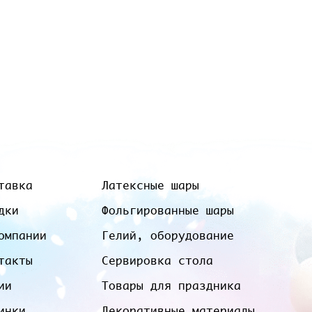
тавка
Латексные шары
дки
Фольгированные шары
омпании
Гелий, оборудование
такты
Сервировка стола
ии
Товары для праздника
инки
Декоративные материалы