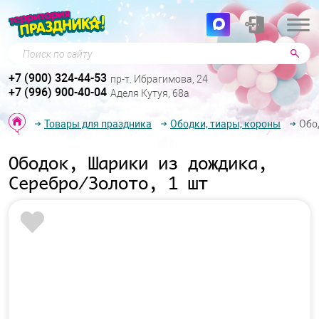
Поиск по сайту
+7 (900) 324-44-53
пр-т. Ибрагимова, 24
+7 (996) 900-40-04
Аделя Кутуя, 68а
Товары для праздника
Ободки, тиары, короны
Обо
Ободок, Шарики из дождика,
Серебро/Золото, 1 шт