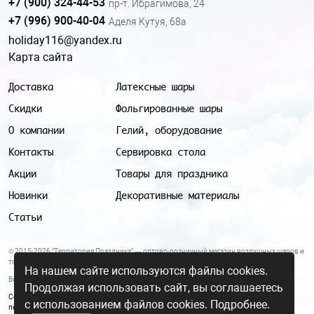
+7 (900) 324-44-53
пр-т. Ибрагимова, 24
+7 (996) 900-40-04
Аделя Кутуя, 68а
holiday116@yandex.ru
Карта сайта
Доставка
Латексные шары
Скидки
Фольгированные шары
О компании
Гелий, оборудование
Контакты
Сервировка стола
Акции
Товары для праздника
Новинки
Декоративные материалы
Статьи
© 2015-2026 "Территория Праздника" — оптово-розничный магазин воздушных шаров и
товаров для праздника.
На нашем сайте используются файлы cookies.
Все цены и условия, указанные на данном сайте, не являются публичной офертой.
Продолжая использовать сайт, вы соглашаетесь
Согласие на обработку персональных данных
|
Политика в отношении обработки
с использованием файлов cookies.
Подробнее.
персональных данных