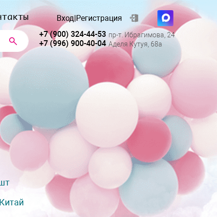
нтакты
Вход
|
Регистрация
+7 (900) 324-44-53
пр-т. Ибрагимова, 24
+7 (996) 900-40-04
Аделя Кутуя, 68а
 шт
Китай