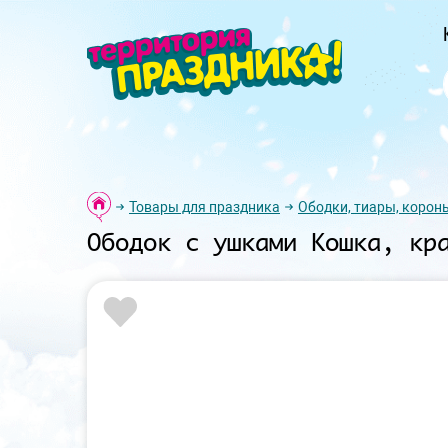
Товары для праздника
Ободки, тиары, корон
Ободок с ушками Кошка, кр