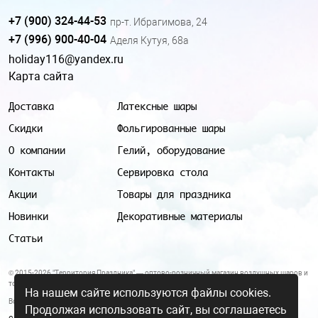
+7 (900) 324-44-53
пр-т. Ибрагимова, 24
+7 (996) 900-40-04
Аделя Кутуя, 68а
holiday116@yandex.ru
Карта сайта
Доставка
Латексные шары
Скидки
Фольгированные шары
О компании
Гелий, оборудование
Контакты
Сервировка стола
Акции
Товары для праздника
Новинки
Декоративные материалы
Статьи
© 2015-2026 "Территория Праздника" — оптово-розничный магазин воздушных шаров и
товаров для праздника.
На нашем сайте используются файлы cookies.
Все цены и условия, указанные на данном сайте, не являются публичной офертой.
Продолжая использовать сайт, вы соглашаетесь