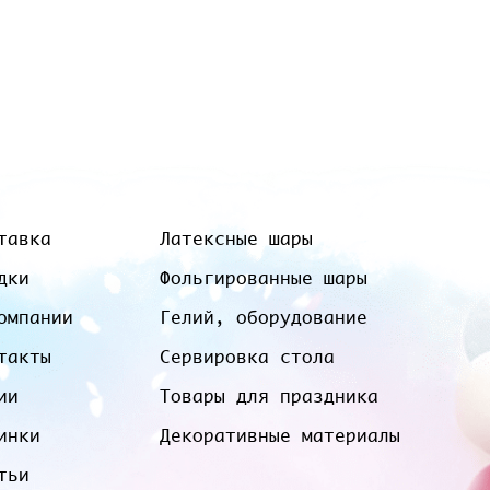
тавка
Латексные шары
дки
Фольгированные шары
омпании
Гелий, оборудование
такты
Сервировка стола
ии
Товары для праздника
инки
Декоративные материалы
тьи