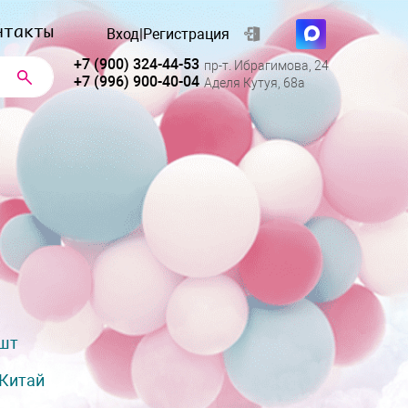
нтакты
Вход
|
Регистрация
+7 (900) 324-44-53
пр-т. Ибрагимова, 24
+7 (996) 900-40-04
Аделя Кутуя, 68а
 шт
Китай