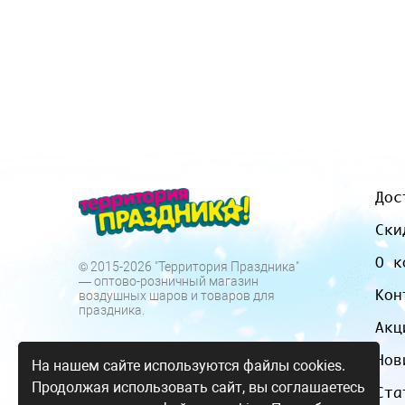
Дос
Ски
О к
© 2015-2026 "Территория Праздника"
— оптово-розничный магазин
Кон
воздушных шаров и товаров для
праздника.
Акц
Нов
На нашем сайте используются файлы cookies.
Продолжая использовать сайт, вы соглашаетесь
Ста