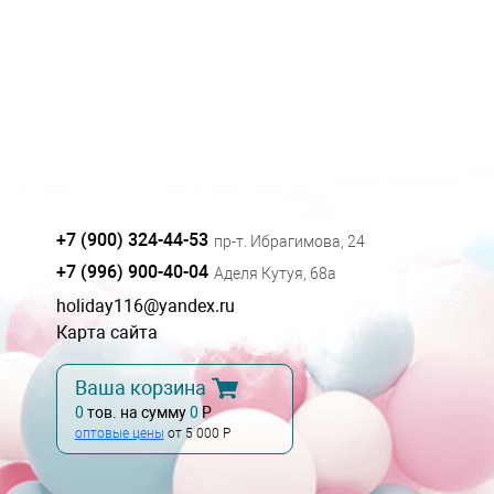
+7 (900) 324-44-53
пр-т. Ибрагимова, 24
+7 (996) 900-40-04
Аделя Кутуя, 68а
holiday116@yandex.ru
Карта сайта
Ваша корзина
0
тов. на сумму
0
Р
оптовые цены
от 5 000 Р