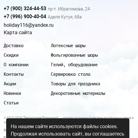
+7 (900) 324-44-53
пр-т. Ибрагимова, 24
+7 (996) 900-40-04
Аделя Кутуя, 68а
holiday116@yandex.ru
Карта сайта
Доставка
Латексные шары
Скидки
Фольгированные шары
О компании
Гелий, оборудование
Контакты
Сервировка стола
Акции
Товары для праздника
Новинки
Декоративные материалы
Статьи
© 2015-2026 "Территория Праздника" — оптово-розничный магазин воздушных шаров и
товаров для праздника.
На нашем сайте используются файлы cookies.
Все цены и условия, указанные на данном сайте, не являются публичной офертой.
Продолжая использовать сайт, вы соглашаетесь
Согласие на обработку персональных данных
|
Политика в отношении обработки