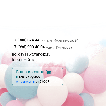
+7 (900) 324-44-53
пр-т. Ибрагимова, 24
+7 (996) 900-40-04
Аделя Кутуя, 68а
holiday116@yandex.ru
Карта сайта
Ваша корзина
0
тов. на сумму
0
Р
оптовые цены
от 5 000 Р