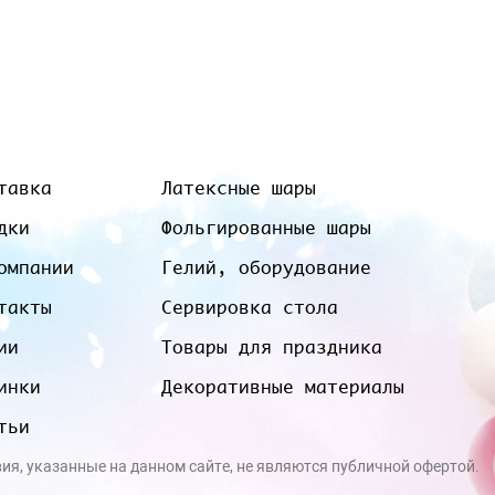
тавка
Латексные шары
дки
Фольгированные шары
омпании
Гелий, оборудование
такты
Сервировка стола
ии
Товары для праздника
инки
Декоративные материалы
тьи
вия, указанные на данном сайте, не являются публичной офертой.