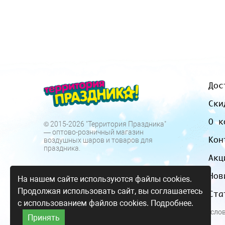
Дос
Ски
О к
© 2015-2026 "Территория Праздника"
— оптово-розничный магазин
Кон
воздушных шаров и товаров для
праздника.
Акц
Нов
На нашем сайте используются файлы cookies.
Продолжая использовать сайт, вы соглашаетесь
Ста
с использованием файлов cookies.
Подробнее.
Все цены и усло
Принять