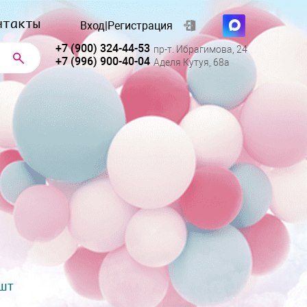
нтакты
Вход
|
Регистрация
+7 (900) 324-44-53
пр-т. Ибрагимова, 24
+7 (996) 900-40-04
Аделя Кутуя, 68а
 шт