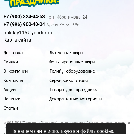
+7 (900) 324-44-53
пр-т. Ибрагимова, 24
+7 (996) 900-40-04
Аделя Кутуя, 68а
holiday116@yandex.ru
Карта сайта
Доставка
Латексные шары
Скидки
Фольгированные шары
О компании
Гелий, оборудование
Контакты
Сервировка стола
Акции
Товары для праздника
Новинки
Декоративные материалы
Статьи
© 2015-2026 "Территория Праздника" — оптово-розничный магазин воздушных шаров и
товаров для праздника.
На нашем сайте используются файлы cookies.