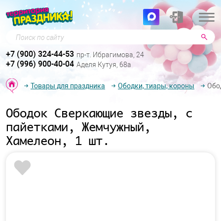
Поиск по сайту
+7 (900) 324-44-53
пр-т. Ибрагимова, 24
+7 (996) 900-40-04
Аделя Кутуя, 68а
Товары для праздника
Ободки, тиары, короны
Обо
Ободок Сверкающие звезды, с
пайетками, Жемчужный,
Хамелеон, 1 шт.