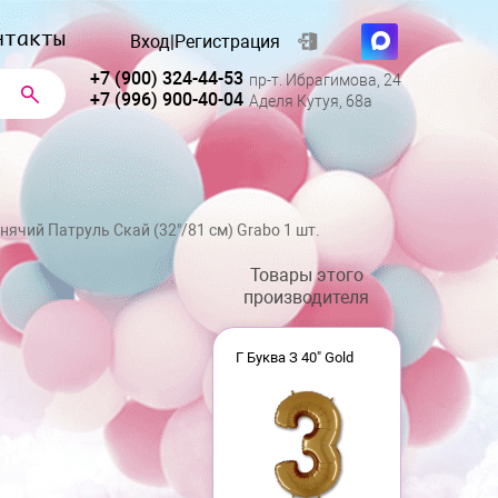
нтакты
Вход
|
Регистрация
+7 (900) 324-44-53
пр-т. Ибрагимова, 24
+7 (996) 900-40-04
Аделя Кутуя, 68а
ячий Патруль Скай (32"/81 см) Grabo 1 шт.
Товары этого
производителя
Г Буква З 40" Gold