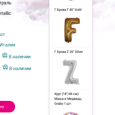
труль
Г Буква F 40" Gold
tallic
 шт
Италия
Г Буква Z 26" Silver
:
В наличии
:
В наличии
Круг (18"/46 см)
Маша и Медведь,
Grabo 1 шт.
ну