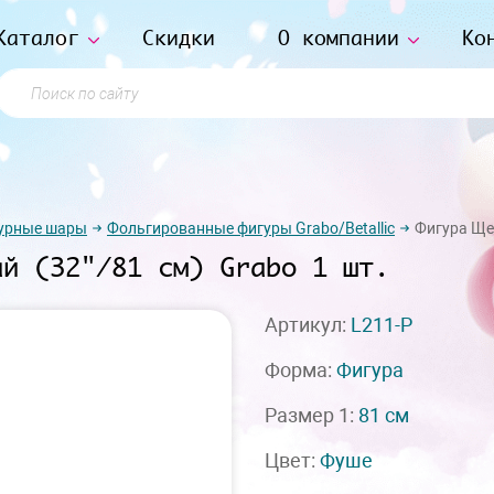
Каталог
Скидки
О компании
Ко
Поиск по сайту
урные шары
Фольгированные фигуры Grabo/Betallic
Фигура Щен
ай (32"/81 см) Grabo 1 шт.
Артикул:
L211-P
Форма:
Фигура
Размер 1:
81 см
Цвет:
Фуше