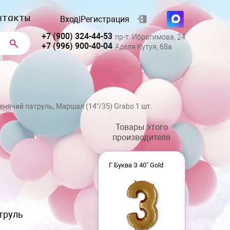
нтакты
Вход
|
Регистрация
+7 (900) 324-44-53
пр-т. Ибрагимова, 24
+7 (996) 900-40-04
Аделя Кутуя, 68а
нячий патруль, Маршал (14"/35) Grabo 1 шт.
Товары этого
производителя
Г Буква З 40" Gold
труль