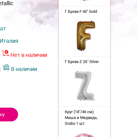
tallic
Г Буква F 40" Gold
 шт
Италия
:
Нет в наличии
Г Буква Z 26" Silver
:
В наличии
Круг (18"/46 см)
ну
Маша и Медведь,
Grabo 1 шт.