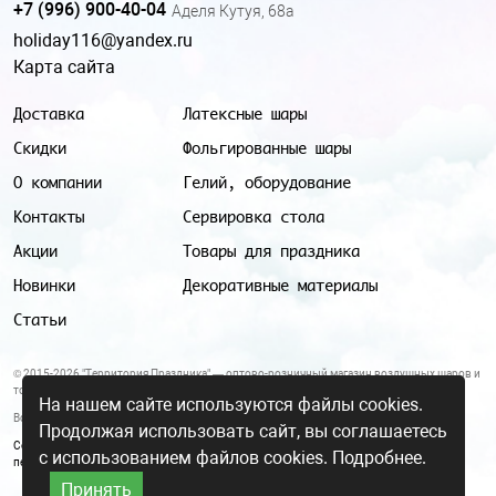
+7 (996) 900-40-04
Аделя Кутуя, 68а
holiday116@yandex.ru
Карта сайта
Доставка
Латексные шары
Скидки
Фольгированные шары
О компании
Гелий, оборудование
Контакты
Сервировка стола
Акции
Товары для праздника
Новинки
Декоративные материалы
Статьи
© 2015-2026 "Территория Праздника" — оптово-розничный магазин воздушных шаров и
товаров для праздника.
На нашем сайте используются файлы cookies.
Все цены и условия, указанные на данном сайте, не являются публичной офертой.
Продолжая использовать сайт, вы соглашаетесь
Согласие на обработку персональных данных
|
Политика в отношении обработки
с использованием файлов cookies.
Подробнее.
персональных данных
Принять