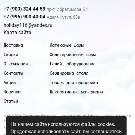
+7 (900) 324-44-53
пр-т. Ибрагимова, 24
+7 (996) 900-40-04
Аделя Кутуя, 68а
holiday116@yandex.ru
Карта сайта
Доставка
Латексные шары
Скидки
Фольгированные шары
О компании
Гелий, оборудование
Контакты
Сервировка стола
Акции
Товары для праздника
Новинки
Декоративные материалы
Статьи
© 2015-2026 "Территория Праздника" — оптово-розничный магазин воздушных шаров и
товаров для праздника.
На нашем сайте используются файлы cookies.
Все цены и условия, указанные на данном сайте, не являются публичной офертой.
Продолжая использовать сайт, вы соглашаетесь