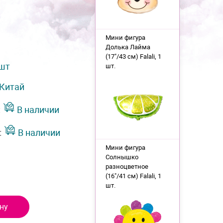
Мини фигура
Долька Лайма
(17"/43 см) Falali, 1
 шт
шт.
Китай
:
В наличии
:
В наличии
Мини фигура
Солнышко
разноцветное
(16"/41 см) Falali, 1
шт.
ну