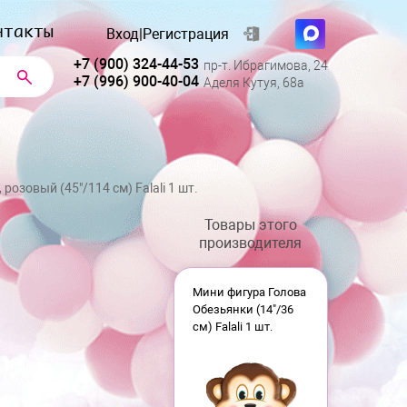
нтакты
Вход
|
Регистрация
+7 (900) 324-44-53
пр-т. Ибрагимова, 24
+7 (996) 900-40-04
Аделя Кутуя, 68а
розовый (45"/114 см) Falali 1 шт.
Товары этого
производителя
Мини фигура Голова
Обезьянки (14"/36
см) Falali 1 шт.