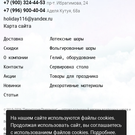
+7 (900) 324-44-53
пр-т. Ибрагимова, 24
+7 (996) 900-40-04
Аделя Кутуя, 68а
holiday116@yandex.ru
Карта сайта
Доставка
Латексные шары
Скидки
Фольгированные шары
О компании
Гелий, оборудование
Контакты
Сервировка стола
Акции
Товары для праздника
Новинки
Декоративные материалы
Статьи
© 2015-2026 "Территория Праздника" — оптово-розничный магазин воздушных шаров и
товаров для праздника.
На нашем сайте используются файлы cookies.
Все цены и условия, указанные на данном сайте, не являются публичной офертой.
Продолжая использовать сайт, вы соглашаетесь
Согласие на обработку персональных данных
|
Политика в отношении обработки
с использованием файлов cookies.
Подробнее.
персональных данных