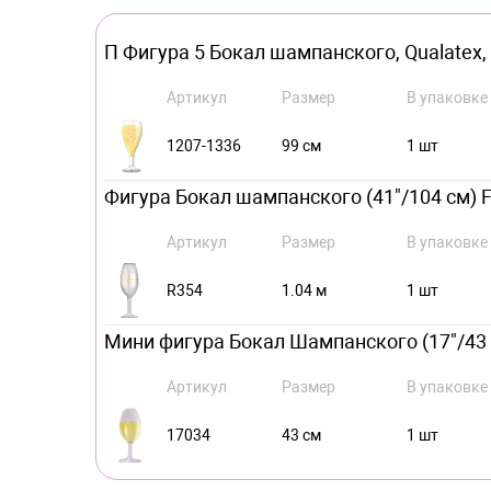
П Фигура 5 Бокал шампанского, Qualatex, 
Артикул
Размер
В упаковке
1207-1336
99 см
1 шт
Фигура Бокал шампанского (41"/104 см) Fa
Артикул
Размер
В упаковке
R354
1.04 м
1 шт
Мини фигура Бокал Шампанского (17"/43 см
Артикул
Размер
В упаковке
17034
43 см
1 шт