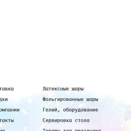
тавка
Латексные шары
дки
Фольгированные шары
омпании
Гелий, оборудование
такты
Сервировка стола
ии
Товары для праздника