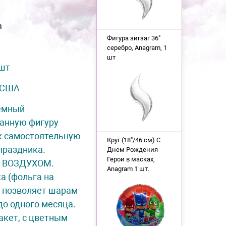
m
Фигура зигзаг 36"
серебро, Anagram, 1
шт
 шт
США
емный
анную фигуру
к самостоятельную
Круг (18"/46 см) С
праздника.
Днем Рождения
Герои в масках,
я ВОЗДУХОМ.
Anagram 1 шт.
а (фольга на
) позволяет шарам
до одного месяца.
акет, с цветным