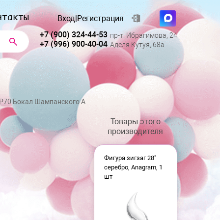
нтакты
Вход
|
Регистрация
+7 (900) 324-44-53
пр-т. Ибрагимова, 24
+7 (996) 900-40-04
Аделя Кутуя, 68а
 P70 Бокал Шампанского А
Товары этого
производителя
Фигура зигзаг 28"
серебро, Anagram, 1
шт