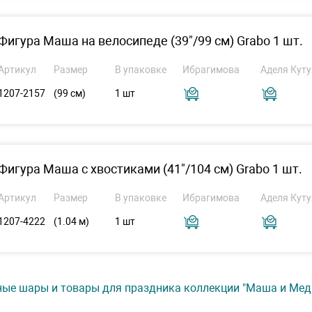
Фигура Маша на велосипеде (39"/99 см) Grabo 1 шт.
Артикул
Размер
В упаковке
Ибрагимова
Аделя Куту
1207-2157
(99 см)
1 шт
Фигура Маша с хвостиками (41"/104 см) Grabo 1 шт.
Артикул
Размер
В упаковке
Ибрагимова
Аделя Куту
1207-4222
(1.04 м)
1 шт
ые шары и товары для праздника коллекции "Маша и Медв