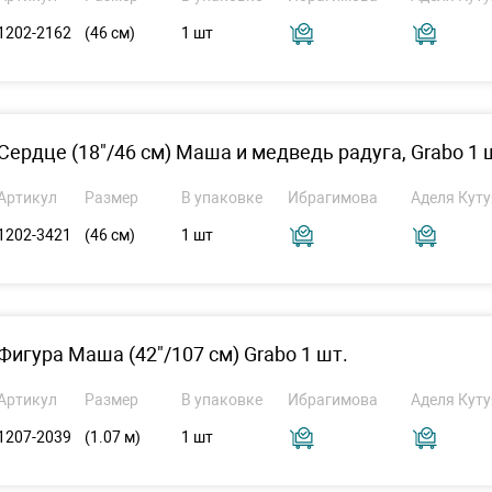
1202-2162
(46 см)
1 шт
Сердце (18"/46 см) Маша и медведь радуга, Grabo 1 
Артикул
Размер
В упаковке
Ибрагимова
Аделя Куту
1202-3421
(46 см)
1 шт
Фигура Маша (42"/107 см) Grabo 1 шт.
Артикул
Размер
В упаковке
Ибрагимова
Аделя Куту
1207-2039
(1.07 м)
1 шт