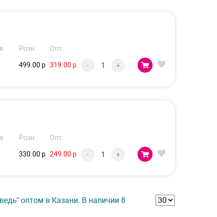
я
Розн.
Опт.
499.00 р
319.00 р
-
+
я
Розн.
Опт.
330.00 р
249.00 р
-
+
едь" оптом в Казани. В наличии 8