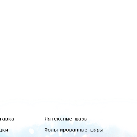
тавка
Латексные шары
дки
Фольгированные шары