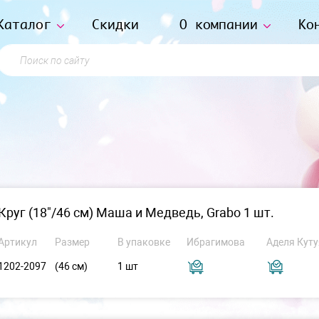
Каталог
Скидки
О компании
Ко
Поиск по сайту
Круг (18"/46 см) Маша и Медведь, Grabo 1 шт.
Артикул
Размер
В упаковке
Ибрагимова
Аделя Куту
1202-2097
(46 см)
1 шт