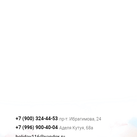
+7 (900) 324-44-53
пр-т. Ибрагимова, 24
+7 (996) 900-40-04
Аделя Кутуя, 68а
holiday116@yandex.ru