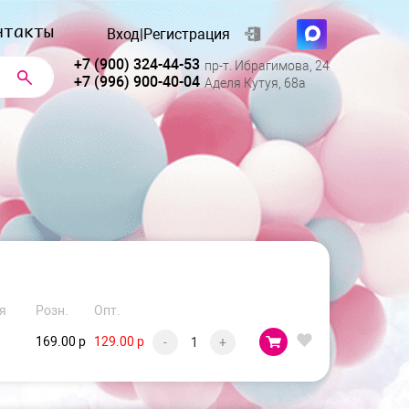
нтакты
Вход
|
Регистрация
+7 (900) 324-44-53
пр-т. Ибрагимова, 24
+7 (996) 900-40-04
Аделя Кутуя, 68а
я
Розн.
Опт.
169.00 р
129.00 р
-
+