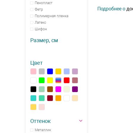
Пенопласт
Подробнее о
до
Фетр
Полимерная пленка
Латекс
Шифон
Размер, см
Цвет
Оттенок
Металлик