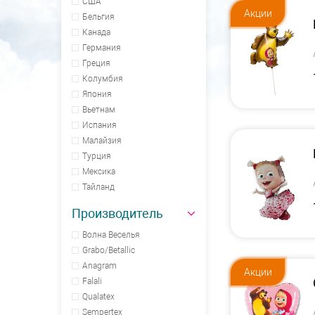
США
Акции
Бельгия
Канада
Германия
Греция
Колумбия
Япония
Вьетнам
Испания
Малайзия
Турция
Мексика
Тайланд
Производитель
Волна Веселья
Grabo/Betallic
Anagram
Акции
Falali
Qualatex
Sempertex