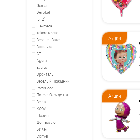
Gemar
Decobal
"512"
Flexmetal
Takara Kosan
Акции
Веселая Затея
Веселуха
CTI
Agura
Everts
Орбиталь
Веселый Праздник
PartyDeco
Латекс Оксидентл
Акции
Belbal
KODA
Шаринг
Дон Баллон
БиКей
Conver