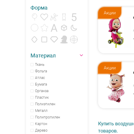
Форма
Акции
Материал
Ткань
Акции
Фольга
Атлас
Бумага
Органза
Пластик
Полиэтилен
Металл
Полипропилен
Купить воздушн
Картон
товаров.
Дерево