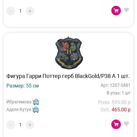
-
+
Фигура Гарри Поттер герб BlackGold/P38 А 1 шт.
Размер: 55 см
Арт: 1207-5481
В упак: 1 шт
Ибрагимова
Розн. 595.00 р
Опт.
465.00 р
Аделя Кутуя
-
+