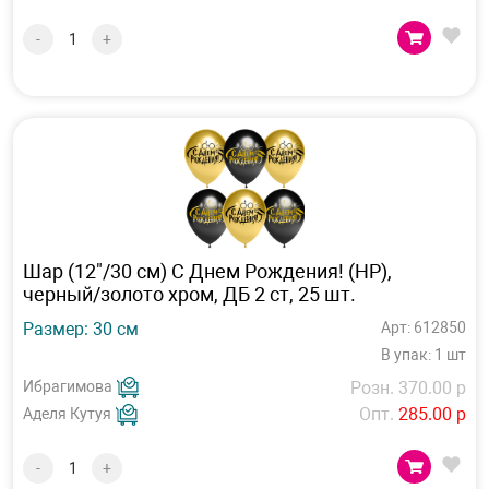
-
+
Шар (12"/30 см) С Днем Рождения! (HP),
черный/золото хром, ДБ 2 ст, 25 шт.
Размер: 30 см
Арт: 612850
В упак: 1 шт
Ибрагимова
Розн. 370.00 р
Опт.
285.00 р
Аделя Кутуя
-
+