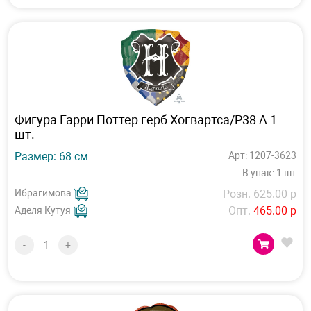
Фигура Гарри Поттер герб Хогвартса/P38 А 1
шт.
Размер: 68 см
Арт: 1207-3623
В упак: 1 шт
Ибрагимова
Розн. 625.00 р
Опт.
465.00 р
Аделя Кутуя
-
+